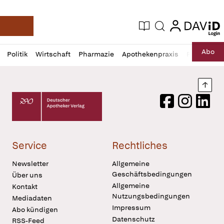
login
login
Aktuelle Ausgabe
Suche
Deutsche Apotheker Zeitung
Profil
Daz
Abo
Politik
Wirtschaft
Pharmazie
Apothekenpraxis
Recht
Sp
öffnen
Pur
Abo
öffnen
Nach
Deutscher Apotheker Verlag Logo
Facebook
Instagram
LinkedI
Service
Rechtliches
Newsletter
Allgemeine
Geschäftsbedingungen
Über uns
Allgemeine
Kontakt
Nutzungsbedingungen
Mediadaten
Impressum
Abo kündigen
Datenschutz
RSS-Feed