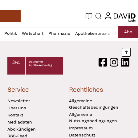
login
login
Aktuelle Ausgabe
Suche
Deutsche Apotheker Zeitung
Profil
Daz
Abo
Politik
Wirtschaft
Pharmazie
Apothekenpraxis
Recht
Sp
öffnen
Pur
Abo
öffnen
Nach
Deutscher Apotheker Verlag Logo
Facebook
Instagram
LinkedI
Service
Rechtliches
Newsletter
Allgemeine
Geschäftsbedingungen
Über uns
Allgemeine
Kontakt
Nutzungsbedingungen
Mediadaten
Impressum
Abo kündigen
Datenschutz
RSS-Feed