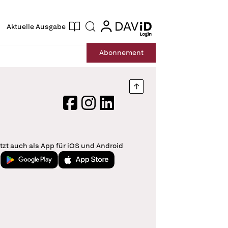
ogin
login
Aktuelle Ausgabe
Suche
Abo
nnement
Nach oben springen
Facebook
Instagram
LinkedIn
tzt auch als App für iOS und Android
Jetzt bei Google Play
Laden im App Store