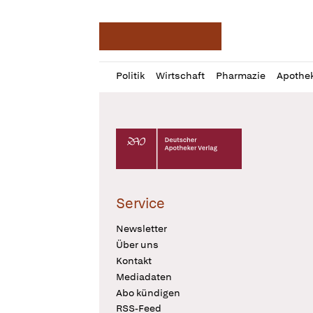
Deutsche Apotheker Ze
Profil
Daz
Politik
Wirtschaft
Pharmazie
Apothe
öffnen
Pur
Abo
öffnen
Deutscher Apotheker Verlag Logo
Service
Newsletter
Über uns
Kontakt
Mediadaten
Abo kündigen
RSS-Feed