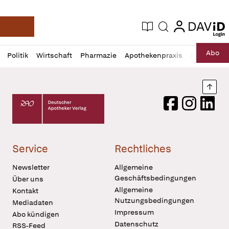
login
login
Aktuelle Ausgabe
Suche
Deutsche Apotheker Zeitung
Profil
Daz
Abo
Politik
Wirtschaft
Pharmazie
Apothekenpraxis
Recht
Sp
öffnen
Pur
Abo
öffnen
Nach
Deutscher Apotheker Verlag Logo
Facebook
Instagram
LinkedI
Service
Rechtliches
Newsletter
Allgemeine
Geschäftsbedingungen
Über uns
Allgemeine
Kontakt
Nutzungsbedingungen
Mediadaten
Impressum
Abo kündigen
Datenschutz
RSS-Feed