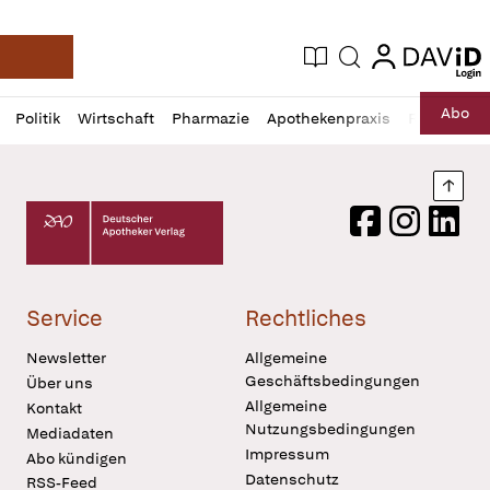
login
login
Aktuelle Ausgabe
Suche
Deutsche Apotheker Zeitung
Profil
Daz
Abo
Politik
Wirtschaft
Pharmazie
Apothekenpraxis
Recht
Sp
öffnen
Pur
Abo
öffnen
Nach
Deutscher Apotheker Verlag Logo
Facebook
Instagram
LinkedI
Service
Rechtliches
Newsletter
Allgemeine
Geschäftsbedingungen
Über uns
Allgemeine
Kontakt
Nutzungsbedingungen
Mediadaten
Impressum
Abo kündigen
Datenschutz
RSS-Feed