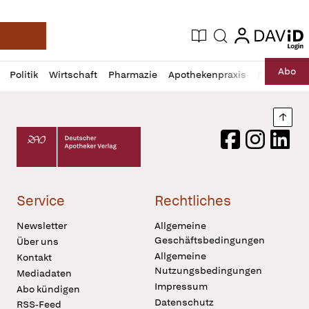
login
login
Aktuelle Ausgabe
Suche
Deutsche Apotheker Zeitung
Profil
Daz
Abo
Politik
Wirtschaft
Pharmazie
Apothekenpraxis
Recht
Sp
öffnen
Pur
Abo
öffnen
Nach
Deutscher Apotheker Verlag Logo
Facebook
Instagram
LinkedI
Service
Rechtliches
Newsletter
Allgemeine
Geschäftsbedingungen
Über uns
Allgemeine
Kontakt
Nutzungsbedingungen
Mediadaten
Impressum
Abo kündigen
Datenschutz
RSS-Feed