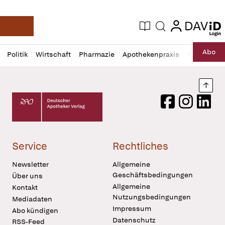
login
login
Aktuelle Ausgabe
Suche
Deutsche Apotheker Zeitung
Profil
Daz
Abo
Politik
Wirtschaft
Pharmazie
Apothekenpraxis
Recht
Sp
öffnen
Pur
Abo
öffnen
Nach
Deutscher Apotheker Verlag Logo
Facebook
Instagram
LinkedI
Service
Rechtliches
Newsletter
Allgemeine
Geschäftsbedingungen
Über uns
Allgemeine
Kontakt
Nutzungsbedingungen
Mediadaten
Impressum
Abo kündigen
Datenschutz
RSS-Feed