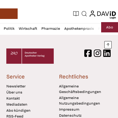
login
login
Aktuelle Ausgabe
Suche
Deutsche Apotheker Zeitung
Profil
Daz
Abo
Politik
Wirtschaft
Pharmazie
Apothekenpraxis
Recht
Sp
öffnen
Pur
Abo
öffnen
Nach
Deutscher Apotheker Verlag Logo
Facebook
Instagram
LinkedI
Service
Rechtliches
Newsletter
Allgemeine
Geschäftsbedingungen
Über uns
Allgemeine
Kontakt
Nutzungsbedingungen
Mediadaten
Impressum
Abo kündigen
Datenschutz
RSS-Feed