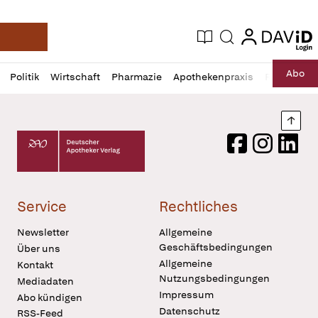
login
login
Aktuelle Ausgabe
Suche
Deutsche Apotheker Zeitung
Profil
Daz
Abo
Politik
Wirtschaft
Pharmazie
Apothekenpraxis
Recht
Sp
öffnen
Pur
Abo
öffnen
Nach
Deutscher Apotheker Verlag Logo
Facebook
Instagram
LinkedI
Service
Rechtliches
Newsletter
Allgemeine
Geschäftsbedingungen
Über uns
Allgemeine
Kontakt
Nutzungsbedingungen
Mediadaten
Impressum
Abo kündigen
Datenschutz
RSS-Feed