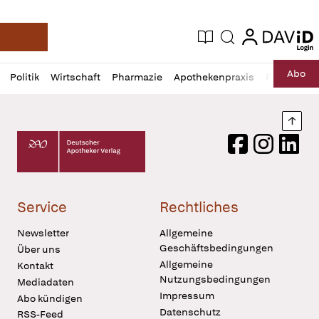
login
login
Aktuelle Ausgabe
Suche
Deutsche Apotheker Zeitung
Profil
Daz
Abo
Politik
Wirtschaft
Pharmazie
Apothekenpraxis
Recht
Sp
öffnen
Pur
Abo
öffnen
Nach
Deutscher Apotheker Verlag Logo
Facebook
Instagram
LinkedI
Service
Rechtliches
Newsletter
Allgemeine
Geschäftsbedingungen
Über uns
Allgemeine
Kontakt
Nutzungsbedingungen
Mediadaten
Impressum
Abo kündigen
Datenschutz
RSS-Feed