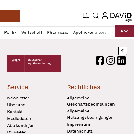
login
login
Aktuelle Ausgabe
Suche
Deutsche Apotheker Zeitung
Profil
Daz
Abo
Politik
Wirtschaft
Pharmazie
Apothekenpraxis
Recht
Sp
öffnen
Pur
Abo
öffnen
Nach
Deutscher Apotheker Verlag Logo
Facebook
Instagram
LinkedI
Service
Rechtliches
Newsletter
Allgemeine
Geschäftsbedingungen
Über uns
Allgemeine
Kontakt
Nutzungsbedingungen
Mediadaten
Impressum
Abo kündigen
Datenschutz
RSS-Feed