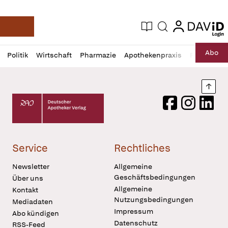
login
login
Aktuelle Ausgabe
Suche
Deutsche Apotheker Zeitung
Profil
Daz
Abo
Politik
Wirtschaft
Pharmazie
Apothekenpraxis
Recht
Sp
öffnen
Pur
Abo
öffnen
Nach
Deutscher Apotheker Verlag Logo
Facebook
Instagram
LinkedI
Service
Rechtliches
Newsletter
Allgemeine
Geschäftsbedingungen
Über uns
Allgemeine
Kontakt
Nutzungsbedingungen
Mediadaten
Impressum
Abo kündigen
Datenschutz
RSS-Feed