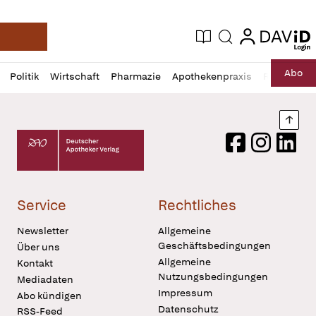
login
login
Aktuelle Ausgabe
Suche
Deutsche Apotheker Zeitung
Profil
Daz
Abo
Politik
Wirtschaft
Pharmazie
Apothekenpraxis
Recht
Sp
öffnen
Pur
Abo
öffnen
Nach
Deutscher Apotheker Verlag Logo
Facebook
Instagram
LinkedI
Service
Rechtliches
Newsletter
Allgemeine
Geschäftsbedingungen
Über uns
Allgemeine
Kontakt
Nutzungsbedingungen
Mediadaten
Impressum
Abo kündigen
Datenschutz
RSS-Feed