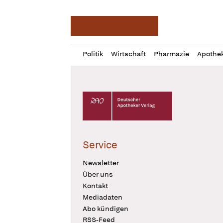
Deutsche Apotheker Ze
Profil
Daz
Politik
Wirtschaft
Pharmazie
Apothe
öffnen
Pur
Abo
öffnen
Deutscher Apotheker Verlag Logo
Service
Newsletter
Über uns
Kontakt
Mediadaten
Abo kündigen
RSS-Feed