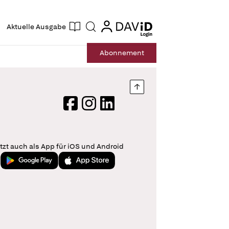
ogin
login
Aktuelle Ausgabe
Suche
Abo
nnement
Nach oben springen
Facebook
Instagram
LinkedIn
tzt auch als App für iOS und Android
Jetzt bei Google Play
Laden im App Store