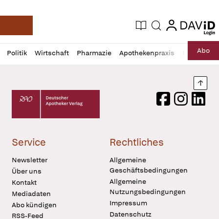
login
login
Aktuelle Ausgabe
Suche
Deutsche Apotheker Zeitung
Profil
Daz
Abo
Politik
Wirtschaft
Pharmazie
Apothekenpraxis
Recht
Sp
öffnen
Pur
Abo
öffnen
Nach
Deutscher Apotheker Verlag Logo
Facebook
Instagram
LinkedI
Service
Rechtliches
Newsletter
Allgemeine
Geschäftsbedingungen
Über uns
Allgemeine
Kontakt
Nutzungsbedingungen
Mediadaten
Impressum
Abo kündigen
Datenschutz
RSS-Feed