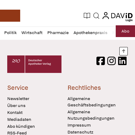
login
login
Aktuelle Ausgabe
Suche
Deutsche Apotheker Zeitung
Profil
Daz
Abo
Politik
Wirtschaft
Pharmazie
Apothekenpraxis
Recht
Sp
öffnen
Pur
Abo
öffnen
Nach
Deutscher Apotheker Verlag Logo
Facebook
Instagram
LinkedI
Service
Rechtliches
Newsletter
Allgemeine
Geschäftsbedingungen
Über uns
Allgemeine
Kontakt
Nutzungsbedingungen
Mediadaten
Impressum
Abo kündigen
Datenschutz
RSS-Feed