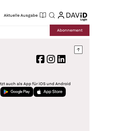
ogin
login
Aktuelle Ausgabe
Suche
Abo
nnement
Nach oben springen
Facebook
Instagram
LinkedIn
tzt auch als App für iOS und Android
Jetzt bei Google Play
Laden im App Store