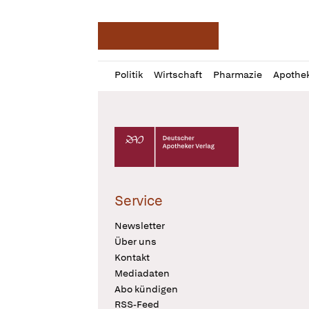
Deutsche Apotheker Ze
Profil
Daz
Politik
Wirtschaft
Pharmazie
Apothe
öffnen
Pur
Abo
öffnen
Deutscher Apotheker Verlag Logo
Service
Newsletter
Über uns
Kontakt
Mediadaten
Abo kündigen
RSS-Feed