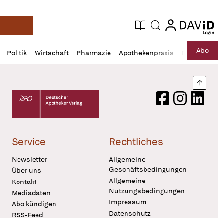
login
login
Aktuelle Ausgabe
Suche
Deutsche Apotheker Zeitung
Profil
Daz
Abo
Politik
Wirtschaft
Pharmazie
Apothekenpraxis
Recht
Sp
öffnen
Pur
Abo
öffnen
Nach
Deutscher Apotheker Verlag Logo
Facebook
Instagram
LinkedI
Service
Rechtliches
Newsletter
Allgemeine
Geschäftsbedingungen
Über uns
Allgemeine
Kontakt
Nutzungsbedingungen
Mediadaten
Impressum
Abo kündigen
Datenschutz
RSS-Feed