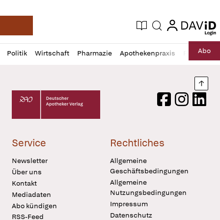
login
login
Aktuelle Ausgabe
Suche
Deutsche Apotheker Zeitung
Profil
Daz
Abo
Politik
Wirtschaft
Pharmazie
Apothekenpraxis
Recht
Sp
öffnen
Pur
Abo
öffnen
Nach
Deutscher Apotheker Verlag Logo
Facebook
Instagram
LinkedI
Service
Rechtliches
Newsletter
Allgemeine
Geschäftsbedingungen
Über uns
Allgemeine
Kontakt
Nutzungsbedingungen
Mediadaten
Impressum
Abo kündigen
Datenschutz
RSS-Feed