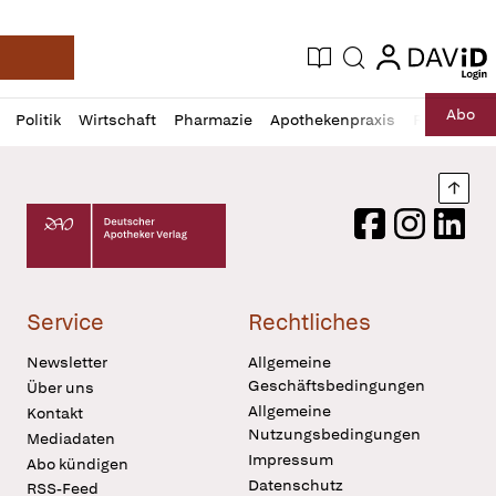
login
login
Aktuelle Ausgabe
Suche
Deutsche Apotheker Zeitung
Profil
Daz
Abo
Politik
Wirtschaft
Pharmazie
Apothekenpraxis
Recht
Sp
öffnen
Pur
Abo
öffnen
Nach
Deutscher Apotheker Verlag Logo
Facebook
Instagram
LinkedI
Service
Rechtliches
Newsletter
Allgemeine
Geschäftsbedingungen
Über uns
Allgemeine
Kontakt
Nutzungsbedingungen
Mediadaten
Impressum
Abo kündigen
Datenschutz
RSS-Feed