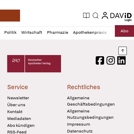
login
login
Aktuelle Ausgabe
Suche
Deutsche Apotheker Zeitung
Profil
Daz
Abo
Politik
Wirtschaft
Pharmazie
Apothekenpraxis
Recht
Sp
öffnen
Pur
Abo
öffnen
Nach
Deutscher Apotheker Verlag Logo
Facebook
Instagram
LinkedI
Service
Rechtliches
Newsletter
Allgemeine
Geschäftsbedingungen
Über uns
Allgemeine
Kontakt
Nutzungsbedingungen
Mediadaten
Impressum
Abo kündigen
Datenschutz
RSS-Feed