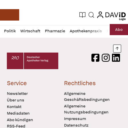
login
login
Aktuelle Ausgabe
Suche
Deutsche Apotheker Zeitung
Profil
Daz
Abo
Politik
Wirtschaft
Pharmazie
Apothekenpraxis
Recht
Sp
öffnen
Pur
Abo
öffnen
Nach
Deutscher Apotheker Verlag Logo
Facebook
Instagram
LinkedI
Service
Rechtliches
Newsletter
Allgemeine
Geschäftsbedingungen
Über uns
Allgemeine
Kontakt
Nutzungsbedingungen
Mediadaten
Impressum
Abo kündigen
Datenschutz
RSS-Feed