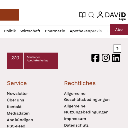
login
login
Aktuelle Ausgabe
Suche
Deutsche Apotheker Zeitung
Profil
Daz
Abo
Politik
Wirtschaft
Pharmazie
Apothekenpraxis
Recht
Sp
öffnen
Pur
Abo
öffnen
Nach
Deutscher Apotheker Verlag Logo
Facebook
Instagram
LinkedI
Service
Rechtliches
Newsletter
Allgemeine
Geschäftsbedingungen
Über uns
Allgemeine
Kontakt
Nutzungsbedingungen
Mediadaten
Impressum
Abo kündigen
Datenschutz
RSS-Feed