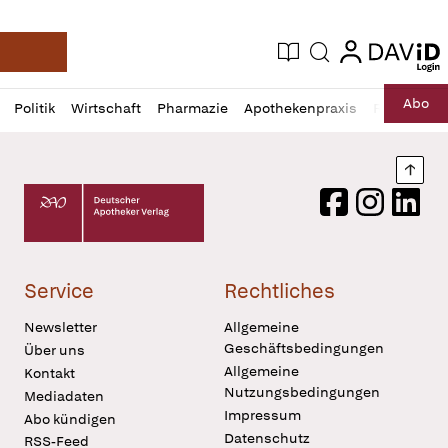
login
login
Aktuelle Ausgabe
Suche
Deutsche Apotheker Zeitung
Profil
Daz
Abo
Politik
Wirtschaft
Pharmazie
Apothekenpraxis
Recht
Sp
öffnen
Pur
Abo
öffnen
Nach
Deutscher Apotheker Verlag Logo
Facebook
Instagram
LinkedI
Service
Rechtliches
Newsletter
Allgemeine
Geschäftsbedingungen
Über uns
Allgemeine
Kontakt
Nutzungsbedingungen
Mediadaten
Impressum
Abo kündigen
Datenschutz
RSS-Feed