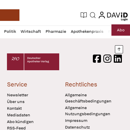
login
login
Aktuelle Ausgabe
Suche
Deutsche Apotheker Zeitung
Profil
Daz
Abo
Politik
Wirtschaft
Pharmazie
Apothekenpraxis
Recht
Sp
öffnen
Pur
Abo
öffnen
Nach
Deutscher Apotheker Verlag Logo
Facebook
Instagram
LinkedI
Service
Rechtliches
Newsletter
Allgemeine
Geschäftsbedingungen
Über uns
Allgemeine
Kontakt
Nutzungsbedingungen
Mediadaten
Impressum
Abo kündigen
Datenschutz
RSS-Feed