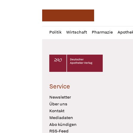
Deutsche Apotheker Ze
Profil
Daz
Politik
Wirtschaft
Pharmazie
Apothe
öffnen
Pur
Abo
öffnen
Deutscher Apotheker Verlag Logo
Service
Newsletter
Über uns
Kontakt
Mediadaten
Abo kündigen
RSS-Feed