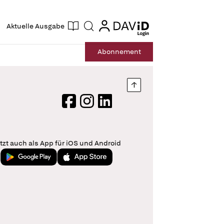
ogin
login
Aktuelle Ausgabe
Suche
Abo
nnement
Nach oben springen
Facebook
Instagram
LinkedIn
tzt auch als App für iOS und Android
Jetzt bei Google Play
Laden im App Store