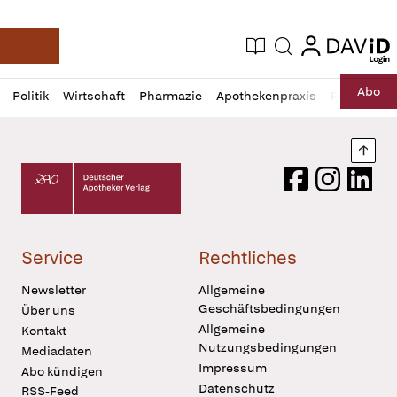
login
login
Aktuelle Ausgabe
Suche
Deutsche Apotheker Zeitung
Profil
Daz
Abo
Politik
Wirtschaft
Pharmazie
Apothekenpraxis
Recht
Sp
öffnen
Pur
Abo
öffnen
Nach
Deutscher Apotheker Verlag Logo
Facebook
Instagram
LinkedI
Service
Rechtliches
Newsletter
Allgemeine
Geschäftsbedingungen
Über uns
Allgemeine
Kontakt
Nutzungsbedingungen
Mediadaten
Impressum
Abo kündigen
Datenschutz
RSS-Feed