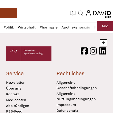
login
login
Aktuelle Ausgabe
Suche
Deutsche Apotheker Zeitung
Profil
Daz
Abo
Politik
Wirtschaft
Pharmazie
Apothekenpraxis
Recht
Sp
öffnen
Pur
Abo
öffnen
Nach
Deutscher Apotheker Verlag Logo
Facebook
Instagram
LinkedI
Service
Rechtliches
Newsletter
Allgemeine
Geschäftsbedingungen
Über uns
Allgemeine
Kontakt
Nutzungsbedingungen
Mediadaten
Impressum
Abo kündigen
Datenschutz
RSS-Feed