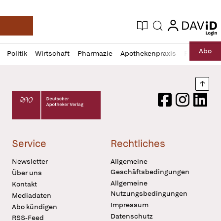
login
login
Aktuelle Ausgabe
Suche
Deutsche Apotheker Zeitung
Profil
Daz
Abo
Politik
Wirtschaft
Pharmazie
Apothekenpraxis
Recht
Sp
öffnen
Pur
Abo
öffnen
Nach
Deutscher Apotheker Verlag Logo
Facebook
Instagram
LinkedI
Service
Rechtliches
Newsletter
Allgemeine
Geschäftsbedingungen
Über uns
Allgemeine
Kontakt
Nutzungsbedingungen
Mediadaten
Impressum
Abo kündigen
Datenschutz
RSS-Feed