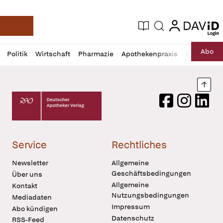
login
login
Aktuelle Ausgabe
Suche
Deutsche Apotheker Zeitung
Profil
Daz
Abo
Politik
Wirtschaft
Pharmazie
Apothekenpraxis
Recht
Sp
öffnen
Pur
Abo
öffnen
Nach
Deutscher Apotheker Verlag Logo
Facebook
Instagram
LinkedI
Service
Rechtliches
Newsletter
Allgemeine
Geschäftsbedingungen
Über uns
Allgemeine
Kontakt
Nutzungsbedingungen
Mediadaten
Impressum
Abo kündigen
Datenschutz
RSS-Feed