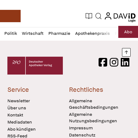
login
login
Aktuelle Ausgabe
Suche
Deutsche Apotheker Zeitung
Profil
Daz
Abo
Politik
Wirtschaft
Pharmazie
Apothekenpraxis
Recht
Sp
öffnen
Pur
Abo
öffnen
Nach
Deutscher Apotheker Verlag Logo
Facebook
Instagram
LinkedI
Service
Rechtliches
Newsletter
Allgemeine
Geschäftsbedingungen
Über uns
Allgemeine
Kontakt
Nutzungsbedingungen
Mediadaten
Impressum
Abo kündigen
Datenschutz
RSS-Feed