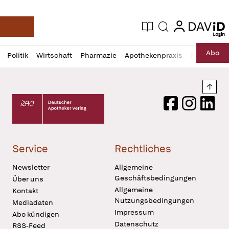
login
login
Aktuelle Ausgabe
Suche
Deutsche Apotheker Zeitung
Profil
Daz
Abo
Politik
Wirtschaft
Pharmazie
Apothekenpraxis
Recht
Sp
öffnen
Pur
Abo
öffnen
Nach
Deutscher Apotheker Verlag Logo
Facebook
Instagram
LinkedI
Service
Rechtliches
Newsletter
Allgemeine
Geschäftsbedingungen
Über uns
Allgemeine
Kontakt
Nutzungsbedingungen
Mediadaten
Impressum
Abo kündigen
Datenschutz
RSS-Feed