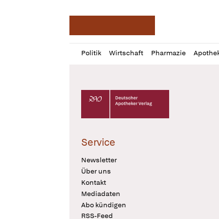
Deutsche Apotheker Ze
Profil
Daz
Politik
Wirtschaft
Pharmazie
Apothe
öffnen
Pur
Abo
öffnen
Deutscher Apotheker Verlag Logo
Service
Newsletter
Über uns
Kontakt
Mediadaten
Abo kündigen
RSS-Feed