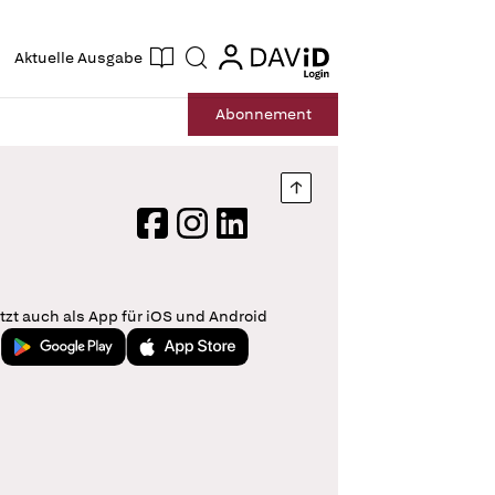
ogin
login
Aktuelle Ausgabe
Suche
Abo
nnement
Nach oben springen
Facebook
Instagram
LinkedIn
tzt auch als App für iOS und Android
Jetzt bei Google Play
Laden im App Store