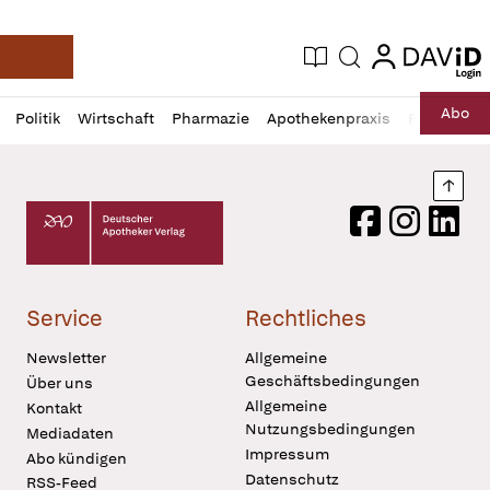
login
login
Aktuelle Ausgabe
Suche
Deutsche Apotheker Zeitung
Profil
Daz
Abo
Politik
Wirtschaft
Pharmazie
Apothekenpraxis
Recht
Sp
öffnen
Pur
Abo
öffnen
Nach
Deutscher Apotheker Verlag Logo
Facebook
Instagram
LinkedI
Service
Rechtliches
Newsletter
Allgemeine
Geschäftsbedingungen
Über uns
Allgemeine
Kontakt
Nutzungsbedingungen
Mediadaten
Impressum
Abo kündigen
Datenschutz
RSS-Feed