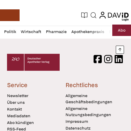
login
login
Aktuelle Ausgabe
Suche
Deutsche Apotheker Zeitung
Profil
Daz
Abo
Politik
Wirtschaft
Pharmazie
Apothekenpraxis
Recht
Sp
öffnen
Pur
Abo
öffnen
Nach
Deutscher Apotheker Verlag Logo
Facebook
Instagram
LinkedI
Service
Rechtliches
Newsletter
Allgemeine
Geschäftsbedingungen
Über uns
Allgemeine
Kontakt
Nutzungsbedingungen
Mediadaten
Impressum
Abo kündigen
Datenschutz
RSS-Feed