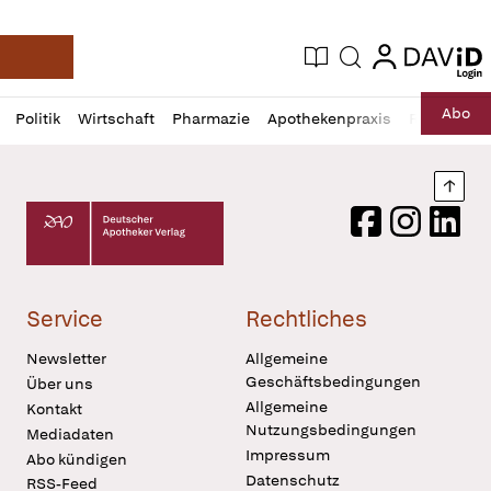
login
login
Aktuelle Ausgabe
Suche
Deutsche Apotheker Zeitung
Profil
Daz
Abo
Politik
Wirtschaft
Pharmazie
Apothekenpraxis
Recht
Sp
öffnen
Pur
Abo
öffnen
Nach
Deutscher Apotheker Verlag Logo
Facebook
Instagram
LinkedI
Service
Rechtliches
Newsletter
Allgemeine
Geschäftsbedingungen
Über uns
Allgemeine
Kontakt
Nutzungsbedingungen
Mediadaten
Impressum
Abo kündigen
Datenschutz
RSS-Feed