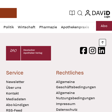
login
login
Aktuelle Ausgabe
Suche
Deutsche Apotheker Zeitung
Profil
Daz
Abo
Politik
Wirtschaft
Pharmazie
Apothekenpraxis
Recht
Sp
öffnen
Pur
Abo
öffnen
Nach
Deutscher Apotheker Verlag Logo
Facebook
Instagram
LinkedI
Service
Rechtliches
Newsletter
Allgemeine
Geschäftsbedingungen
Über uns
Allgemeine
Kontakt
Nutzungsbedingungen
Mediadaten
Impressum
Abo kündigen
Datenschutz
RSS-Feed