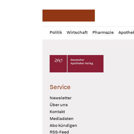
Deutsche Apotheker Ze
Profil
Daz
Politik
Wirtschaft
Pharmazie
Apothe
öffnen
Pur
Abo
öffnen
Deutscher Apotheker Verlag Logo
Service
Newsletter
Über uns
Kontakt
Mediadaten
Abo kündigen
RSS-Feed