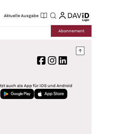
ogin
login
Aktuelle Ausgabe
Suche
Abo
nnement
Nach oben springen
Facebook
Instagram
LinkedIn
tzt auch als App für iOS und Android
Jetzt bei Google Play
Laden im App Store