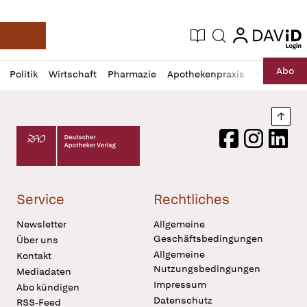
login
login
Aktuelle Ausgabe
Suche
Deutsche Apotheker Zeitung
Profil
Daz
Abo
Politik
Wirtschaft
Pharmazie
Apothekenpraxis
Recht
Sp
öffnen
Pur
Abo
öffnen
Nach
Deutscher Apotheker Verlag Logo
Facebook
Instagram
LinkedI
Service
Rechtliches
Newsletter
Allgemeine
Geschäftsbedingungen
Über uns
Allgemeine
Kontakt
Nutzungsbedingungen
Mediadaten
Impressum
Abo kündigen
Datenschutz
RSS-Feed