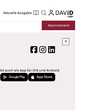
ogin
login
Aktuelle Ausgabe
Suche
Abo
nnement
Nach oben springen
Facebook
Instagram
LinkedIn
tzt auch als App für iOS und Android
Jetzt bei Google Play
Laden im App Store