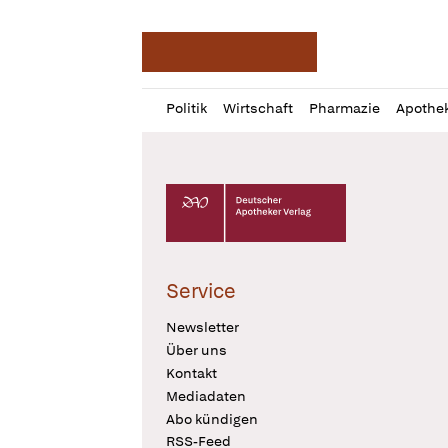
Deutsche Apotheker Ze
Profil
Daz
Politik
Wirtschaft
Pharmazie
Apothe
öffnen
Pur
Abo
öffnen
Deutscher Apotheker Verlag Logo
Service
Newsletter
Über uns
Kontakt
Mediadaten
Abo kündigen
RSS-Feed