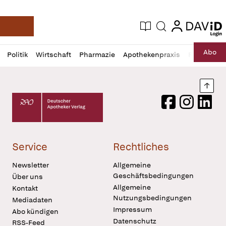
login
login
Aktuelle Ausgabe
Suche
Deutsche Apotheker Zeitung
Profil
Daz
Abo
Politik
Wirtschaft
Pharmazie
Apothekenpraxis
Recht
Sp
öffnen
Pur
Abo
öffnen
Nach
Deutscher Apotheker Verlag Logo
Facebook
Instagram
LinkedI
Service
Rechtliches
Newsletter
Allgemeine
Geschäftsbedingungen
Über uns
Allgemeine
Kontakt
Nutzungsbedingungen
Mediadaten
Impressum
Abo kündigen
Datenschutz
RSS-Feed