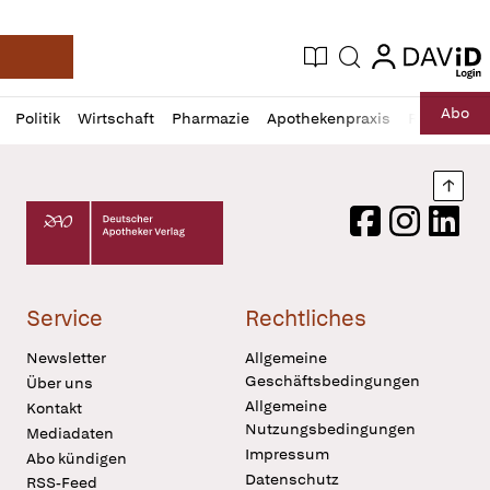
login
login
Aktuelle Ausgabe
Suche
Deutsche Apotheker Zeitung
Profil
Daz
Abo
Politik
Wirtschaft
Pharmazie
Apothekenpraxis
Recht
Sp
öffnen
Pur
Abo
öffnen
Nach
Deutscher Apotheker Verlag Logo
Facebook
Instagram
LinkedI
Service
Rechtliches
Newsletter
Allgemeine
Geschäftsbedingungen
Über uns
Allgemeine
Kontakt
Nutzungsbedingungen
Mediadaten
Impressum
Abo kündigen
Datenschutz
RSS-Feed