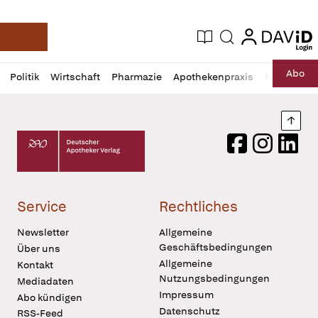
login
login
Aktuelle Ausgabe
Suche
Deutsche Apotheker Zeitung
Profil
Daz
Abo
Politik
Wirtschaft
Pharmazie
Apothekenpraxis
Recht
Sp
öffnen
Pur
Abo
öffnen
Nach
Deutscher Apotheker Verlag Logo
Facebook
Instagram
LinkedI
Service
Rechtliches
Newsletter
Allgemeine
Geschäftsbedingungen
Über uns
Allgemeine
Kontakt
Nutzungsbedingungen
Mediadaten
Impressum
Abo kündigen
Datenschutz
RSS-Feed