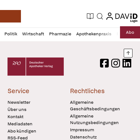
login
login
Aktuelle Ausgabe
Suche
Deutsche Apotheker Zeitung
Profil
Daz
Abo
Politik
Wirtschaft
Pharmazie
Apothekenpraxis
Recht
Sp
öffnen
Pur
Abo
öffnen
Nach
Deutscher Apotheker Verlag Logo
Facebook
Instagram
LinkedI
Service
Rechtliches
Newsletter
Allgemeine
Geschäftsbedingungen
Über uns
Allgemeine
Kontakt
Nutzungsbedingungen
Mediadaten
Impressum
Abo kündigen
Datenschutz
RSS-Feed