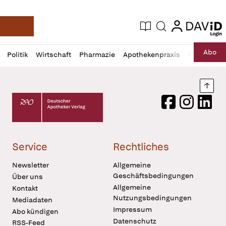
login
login
Aktuelle Ausgabe
Suche
Deutsche Apotheker Zeitung
Profil
Daz
Abo
Politik
Wirtschaft
Pharmazie
Apothekenpraxis
Recht
Sp
öffnen
Pur
Abo
öffnen
Nach
Deutscher Apotheker Verlag Logo
Facebook
Instagram
LinkedI
Service
Rechtliches
Newsletter
Allgemeine
Geschäftsbedingungen
Über uns
Allgemeine
Kontakt
Nutzungsbedingungen
Mediadaten
Impressum
Abo kündigen
Datenschutz
RSS-Feed