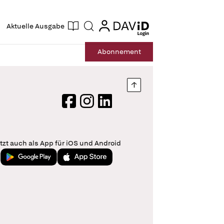
ogin
login
Aktuelle Ausgabe
Suche
Abo
nnement
Nach oben springen
Facebook
Instagram
LinkedIn
tzt auch als App für iOS und Android
Jetzt bei Google Play
Laden im App Store