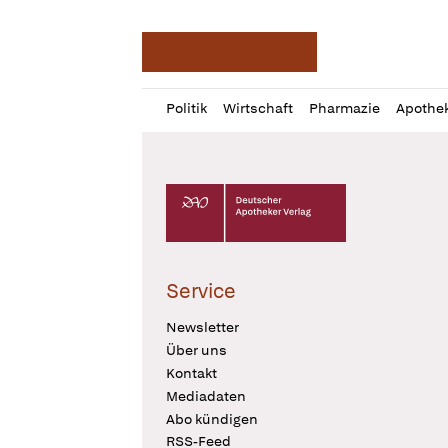
Deutsche Apotheker Ze
Profil
Daz
Politik
Wirtschaft
Pharmazie
Apothe
öffnen
Pur
Abo
öffnen
Deutscher Apotheker Verlag Logo
Service
Newsletter
Über uns
Kontakt
Mediadaten
Abo kündigen
RSS-Feed