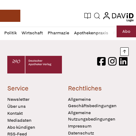
login
login
Aktuelle Ausgabe
Suche
Deutsche Apotheker Zeitung
Profil
Daz
Abo
Politik
Wirtschaft
Pharmazie
Apothekenpraxis
Recht
Sp
öffnen
Pur
Abo
öffnen
Nach
Deutscher Apotheker Verlag Logo
Facebook
Instagram
LinkedI
Service
Rechtliches
Newsletter
Allgemeine
Geschäftsbedingungen
Über uns
Allgemeine
Kontakt
Nutzungsbedingungen
Mediadaten
Impressum
Abo kündigen
Datenschutz
RSS-Feed