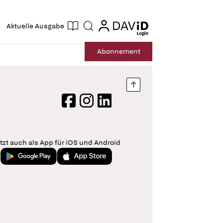
ogin
login
Aktuelle Ausgabe
Suche
Abo
nnement
Nach oben springen
Facebook
Instagram
LinkedIn
tzt auch als App für iOS und Android
Jetzt bei Google Play
Laden im App Store