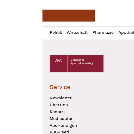
Deutsche Apotheker Ze
Profil
Daz
Politik
Wirtschaft
Pharmazie
Apothe
öffnen
Pur
Abo
öffnen
Deutscher Apotheker Verlag Logo
Service
Newsletter
Über uns
Kontakt
Mediadaten
Abo kündigen
RSS-Feed