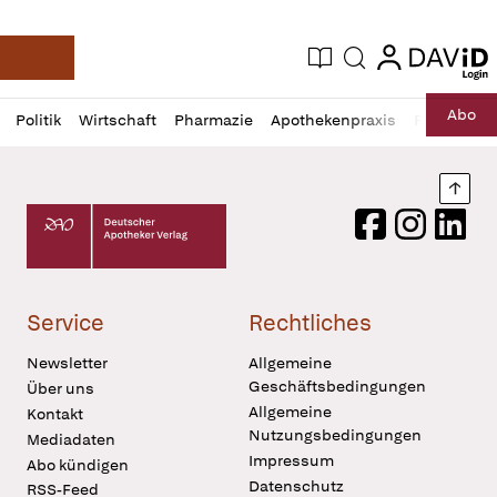
login
login
Aktuelle Ausgabe
Suche
Deutsche Apotheker Zeitung
Profil
Daz
Abo
Politik
Wirtschaft
Pharmazie
Apothekenpraxis
Recht
Sp
öffnen
Pur
Abo
öffnen
Nach
Deutscher Apotheker Verlag Logo
Facebook
Instagram
LinkedI
Service
Rechtliches
Newsletter
Allgemeine
Geschäftsbedingungen
Über uns
Allgemeine
Kontakt
Nutzungsbedingungen
Mediadaten
Impressum
Abo kündigen
Datenschutz
RSS-Feed