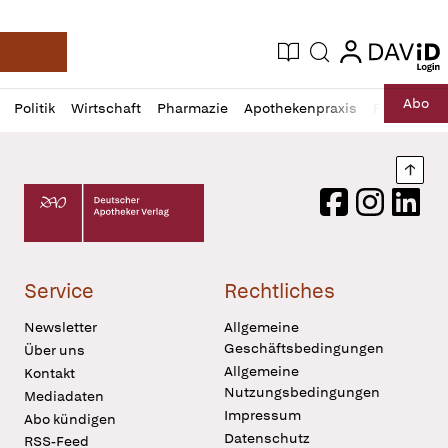
login
login
Aktuelle Ausgabe
Suche
Deutsche Apotheker Zeitung
Profil
Daz
Abo
Politik
Wirtschaft
Pharmazie
Apothekenpraxis
Recht
Sp
öffnen
Pur
Abo
öffnen
Nach
Deutscher Apotheker Verlag Logo
Facebook
Instagram
LinkedI
Service
Rechtliches
Newsletter
Allgemeine
Geschäftsbedingungen
Über uns
Allgemeine
Kontakt
Nutzungsbedingungen
Mediadaten
Impressum
Abo kündigen
Datenschutz
RSS-Feed